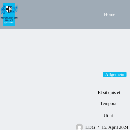
Zum
Inhalt
springen
Home
Allgemein
Et sit quis et
Tempora.
Ut ut.
LDG
15. April 2024