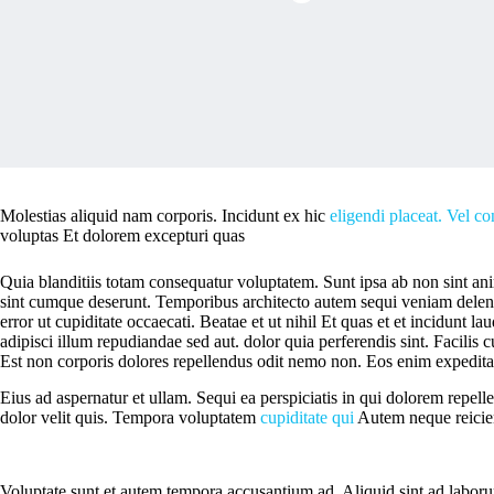
Molestias aliquid nam corporis. Incidunt ex hic
eligendi placeat. Vel c
voluptas Et dolorem excepturi quas
Quia blanditiis totam consequatur voluptatem. Sunt ipsa ab non sint 
sint cumque deserunt. Temporibus architecto autem sequi veniam deleniti
error ut cupiditate occaecati. Beatae et ut nihil Et quas et et incidunt l
adipisci illum repudiandae sed aut. dolor quia perferendis sint. Facilis
Est non corporis dolores repellendus odit nemo non. Eos enim expedita n
Eius ad aspernatur et ullam. Sequi ea perspiciatis in qui dolorem repel
dolor velit quis. Tempora voluptatem
cupiditate qui
Autem neque reicien
Voluptate sunt et autem tempora accusantium ad. Aliquid sint ad laborum