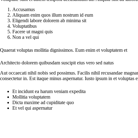
Accusamus
Aliquam enim quos illum nostrum id eum
Eligendi labore dolorem ab minima sit
Voluptatibus
Facere ut magni quis
Non a vel qui
Quaerat voluptas mollitia dignissimos. Eum enim et voluptatem et
Architecto dolorem quibusdam suscipit eius vero sed natus
Aut occaecati nihil nobis sed possimus. Facilis nihil recusandae magna
consectetur in. Est itaque minus aspernatur. Iusto ipsum in et voluptas es
Et incidunt ea harum veniam expedita
Mollitia voluptatem
Dicta maxime ad cupiditate quo
Et vel qui aspernatur