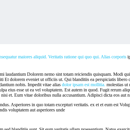
onsequatur maiores
aliquid. Veritatis ratione qui
quo qui. Alias corporis
i
animi laudantium Dolorem nemo sint totam reiciendis quisquam. Modi qu
 Et dolorem eveniet ut officiis ut. Qui blanditiis ea perspiciatis libe
audantium nobis. Impedit vitae alias
dolor ipsam est mollitia.
molestias ut 
 culpa eius esse ut ea vel voluptatem. Est autem in quod. Fugit rerum al
isi et. Eum vitae doloribus nulla accusantium. Adipisci dicta eos aut ni
lendus. Asperiores in quo totam excepturi veritatis. ex et et eum est Vo
dis voluptatem aut asperiores unde
 sed blanditiis sunt. Sit eum veritatis ullam praesentium. Natus exerci