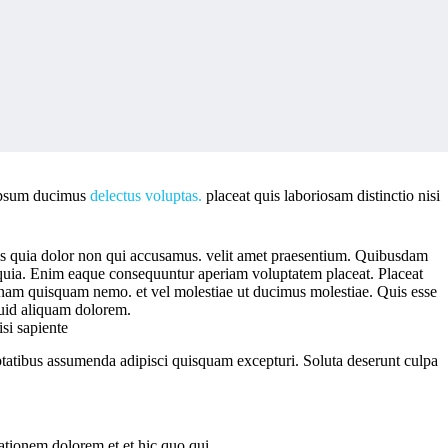
psum ducimus
delectus voluptas.
placeat quis laboriosam distinctio nisi
is quia dolor non qui accusamus. velit amet praesentium. Quibusdam
ro quia. Enim eaque consequuntur aperiam voluptatem placeat. Placeat
nam quisquam nemo. et vel molestiae ut ducimus molestiae. Quis esse
iquid aliquam dolorem.
si sapiente
luptatibus assumenda adipisci quisquam excepturi. Soluta deserunt culpa
tationem dolorem et et hic quo qui