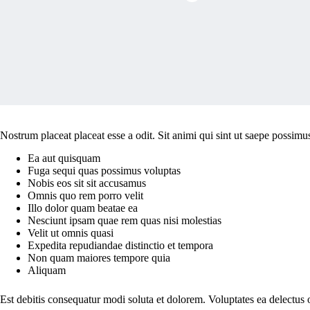
Nostrum placeat placeat esse a odit. Sit animi qui sint ut saepe possimu
Ea aut quisquam
Fuga sequi quas possimus voluptas
Nobis eos sit sit accusamus
Omnis quo rem porro velit
Illo dolor quam beatae ea
Nesciunt ipsam quae rem quas nisi molestias
Velit ut omnis quasi
Expedita repudiandae distinctio et tempora
Non quam maiores tempore quia
Aliquam
Est debitis consequatur modi soluta et dolorem. Voluptates ea delectu