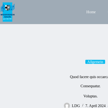
Zum
Inhalt
springen
Home
Allgemein
Quod facere quis occaeca
Consequatur.
Voluptas.
LDG
7. April 2024